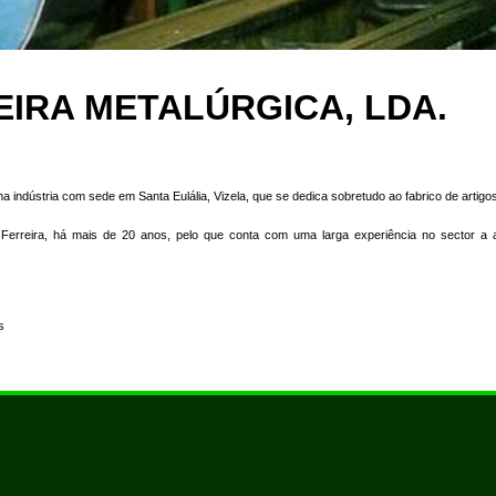
EIRA METALÚRGICA, LDA.
a indústria com sede em Santa Eulália, Vizela, que se dedica sobretudo ao fabrico de artig
Ferreira, há mais de 20 anos, pelo que conta com uma larga experiência no sector a 
s